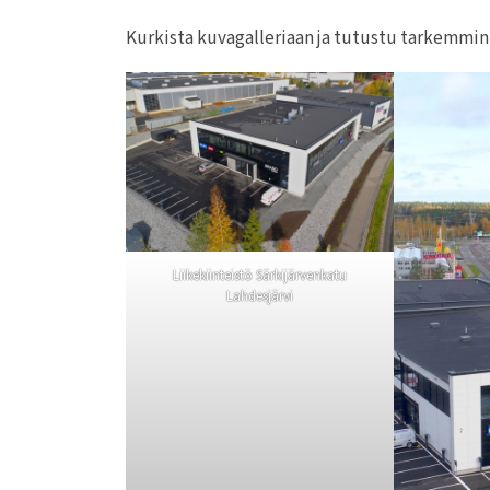
Kurkista kuvagalleriaan ja tutustu tarkemmin 
Liikekiinteistö Särkijärvenkatu
Lahdesjärvi