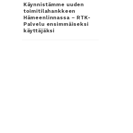
Käynnistämme uuden
toimitilahankkeen
Hämeenlinnassa – RTK-
Palvelu ensimmäiseksi
käyttäjäksi