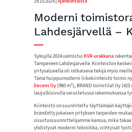
29.10.2024 |
Ajankohtaista
Moderni toimisto
Lahdesjärvellä – Ko
Syksyllä 2024 valmistui
KVR-urakkana
rakentam
Tampereen Lahdesjärvelle. Kiinteistön keskeine
yritysalueella oli ratkaiseva tekijä myös mei
Tämä huippumoderni liikekiinteistö toimii nyt 
Decens Oy
(980 m²), BRAND toimitilat Oy (425 
lasijulkisivulla varustetussa rakennuksessa työ
Kiinteistö on suunniteltu täyttämään käyttäjien
brändätty jokaisen yrityksen tarpeiden mukaan
sisustussuunnittelijamme kanssa, mikä takaa y
yhdistyvät moderni tekniikka, viihtyisät työtil