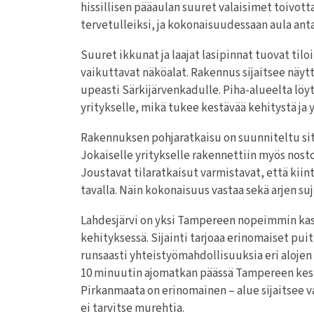
hissillisen pääaulan suuret valaisimet toivot
tervetulleiksi, ja kokonaisuudessaan aula ant
Suuret ikkunat ja laajat lasipinnat tuovat til
vaikuttavat näköalat. Rakennus sijaitsee näyt
upeasti Särkijärvenkadulle. Piha-alueelta löy
yritykselle, mikä tukee kestävää kehitystä ja 
Rakennuksen pohjaratkaisu on suunniteltu siten
Jokaiselle yritykselle rakennettiin myös nost
Joustavat tilaratkaisut varmistavat, että kiin
tavalla. Näin kokonaisuus vastaa sekä arjen s
Lahdesjärvi on yksi Tampereen nopeimmin kasva
kehityksessä. Sijainti tarjoaa erinomaiset pui
runsaasti yhteistyömahdollisuuksia eri alojen 
10 minuutin ajomatkan päässä Tampereen kesku
Pirkanmaata on erinomainen – alue sijaitsee va
ei tarvitse murehtia.