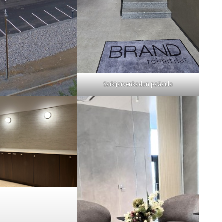
Särkijärvenkadun pääaula