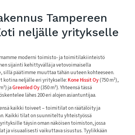
rakennus Tampereen
ti neljälle yritykselle
amme moderni toimisto- ja toimitilakiinteistö
n sijainti kehittyvällä ja vetovoimaisella
lle, sillä päätimme muuttaa tähän uuteen kohteeseen.
kotina neljälle eri yritykselle:
Kone Hissit Oy
(750 m²),
m²) ja
Greenled Oy
(350 m²). Yhteensä tässä
skentelee lähes 200 eri alojen asiantuntijaa.
sä kaikki toiveet – toimitilat on räätälöity ja
. Kaikki tilat on suunniteltu yhteistyössä
rityksille täysin oman näköisen toimiston, jossa
at ja visuaalisesti vaikuttava sisustus. Tyylikkään