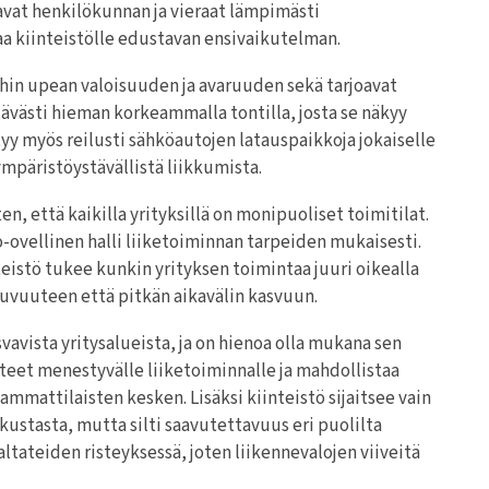
tavat henkilökunnan ja vieraat lämpimästi
aa kiinteistölle edustavan ensivaikutelman.
oihin upean valoisuuden ja avaruuden sekä tarjoavat
tävästi hieman korkeammalla tontilla, josta se näkyy
tyy myös reilusti sähköautojen latauspaikkoja jokaiselle
ympäristöystävällistä liikkumista.
, että kaikilla yrityksillä on monipuoliset toimitilat.
o-ovellinen halli liiketoiminnan tarpeiden mukaisesti.
teistö tukee kunkin yrityksen toimintaa juuri oikealla
ujuvuuteen että pitkän aikavälin kasvuun.
vista yritysalueista, ja on hienoa olla mukana sen
tteet menestyvälle liiketoiminnalle ja mahdollistaa
ammattilaisten kesken. Lisäksi kiinteistö sijaitsee vain
stasta, mutta silti saavutettavuus eri puolilta
ltateiden risteyksessä, joten liikennevalojen viiveitä