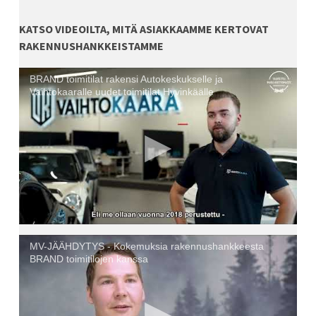
KATSO VIDEOILTA, MITÄ ASIAKKAAMME KERTOVAT
RAKENNUSHANKKEISTAMME
BRAND toimitilat rakensi Autokeskukselle ja
Vaihtokaaralle uudet toimitilat Hyvinkäälle
MV-JÄÄHDYTYS - Kokemuksia rakennushankkeesta
BRAND toimitilojen kanssa