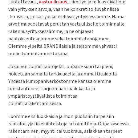
Luotettavuus,
vastuullisuus
, tiimityö ja reiluus eivät ole
vain yrityksen arvoja, vaan ne konkretisoituvat niissä
ihmisissä, jotka työskentelevät yrityksessämme. Nämä
arvot muodostavat perustan vastuulliselle toiminnalle
rakennusyrityksessämme, ja ne ohjaavat
päätöksentekoamme sekä toimintatapojamme.
Olemme ylpeitä BRÄNDiläisiä ja seisomme vahvasti
oman toimintamme takana.
Jokainen toimitilaprojekti, olipa se suuri tai pieni,
hoidetaan samalla tarkkuudella ja ammattitaidolla.
Yhdessä kumppaniverkostomme kanssa olemme
omistautuneet tarjoamaan laadukasta ja
ympäristöystävällistä toimintaa
toimitilarakentamisessa.
Luomme ensiluokkaisia ja monipuolisiin tarpeisiin
räätälöityjä liikekiinteistöjä ja toimitiloja. Olipa kyseessä
rakentaminen, myynti tai vuokraus, asiakkaan tarpeet