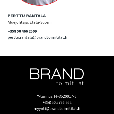
PERTTU RANTALA
Aluejohtaja, Etelä-Suomi
+358 50 466 2509
perttu.rantala@brandtoimitilat.fi
Y-tunnus: FI-3520017-6
+358 50 5796 262
myynti@brandtoimitilat.fi