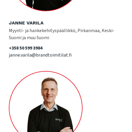
JANNE VARILA
Myynti- ja hankekehityspäällikkö, Pirkanmaa, Keski-
Suomi ja muu Suomi
+358 50 599 3984
janne.varila@brandtoimitilat.fi