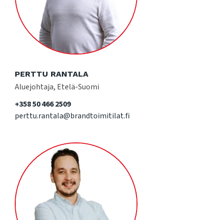
PERTTU RANTALA
Aluejohtaja, Etelä-Suomi
+358 50 466 2509
perttu.rantala@brandtoimitilat.fi