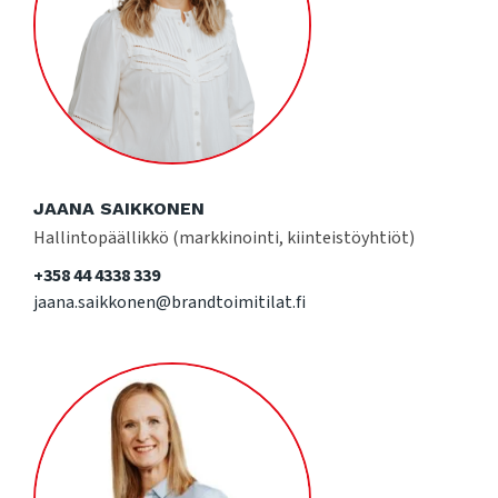
JAANA SAIKKONEN
Hallintopäällikkö (markkinointi, kiinteistöyhtiöt)
+358 44 4338 339
jaana.saikkonen@brandtoimitilat.fi