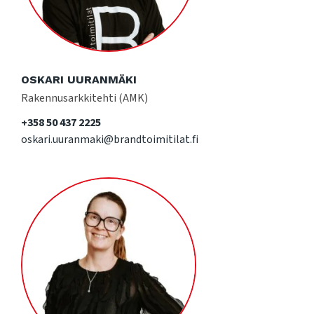
OSKARI UURANMÄKI
Rakennusarkkitehti (AMK)
+358 50 437 2225
oskari.uuranmaki@brandtoimitilat.fi