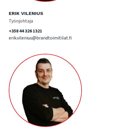
ERIK VILENIUS
Työnjohtaja
+358 44 326 1321
erik.vilenius@brandtoimitilat.fi