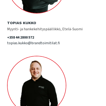
TOPIAS KUKKO
Myynti- ja hankekehityspäällikkö, Etelä-Suomi
+358 44 2800 572
topias.kukko@brandtoimitilat.fi