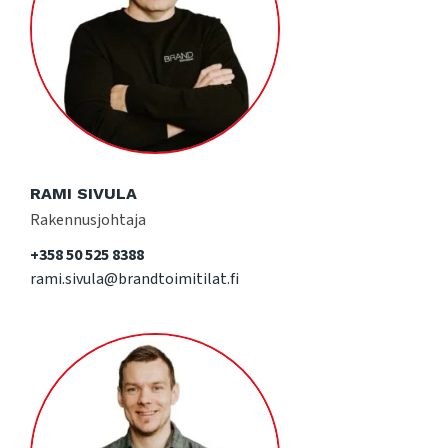
RAMI SIVULA
Rakennusjohtaja
+358 50 525 8388
rami.sivula@brandtoimitilat.fi