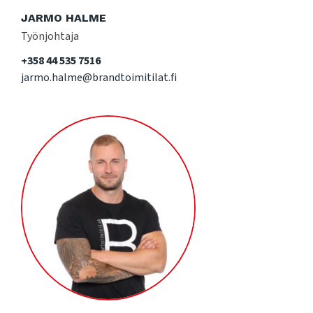
JARMO HALME
Työnjohtaja
+358 44 535 7516
jarmo.halme@brandtoimitilat.fi