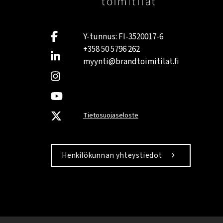
Y-tunnus: FI-3520017-6
+358 50 5796 262
myynti@brandtoimitilat.fi
Tietosuojaseloste
Henkilökunnan yhteystiedot