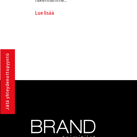
rakennamme...
Lue lisää
Jätä yhteydenottopyyntö