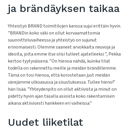
ja brändäyksen taikaa
Yhteistyö BRAND toimitilojen kanssa sujui erittäin hyvin.
”BRANDin koko väki on ollut korvaamattomia
suunnitteluvaiheessa ja yhteistyö on sujunut
erinomaisesti. Olemme saaneet arvokkaita neuvoja ja
ideoita, joita emme itse olisi tulleet ajatelleeksi ”, Pekka
kertoo tyytyväisenä. ”On hienoa nähdä, kuinka tilat
todella on rakennettu meille ja meidän brändillemme.
Tämä on tosi hienoa, että korostetaan just meidän
värejämme ulkoasussa ja sisustuksessa. Tullee hieno!”
hän lisää. ”Yhteydenpito on ollut aktiivista ja minut on
pidetty hyvin ajan tasalla asioista koko rakentamisen
aikana aktiivisesti hankkeen eri vaiheissa.”
Uudet liiketilat