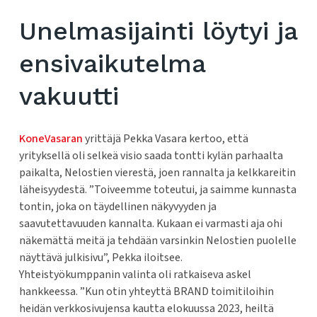
Unelmasijainti löytyi ja
ensivaikutelma
vakuutti
KoneVasaran
yrittäjä Pekka Vasara kertoo, että
yrityksellä oli selkeä visio saada tontti kylän parhaalta
paikalta, Nelostien vierestä, joen rannalta ja kelkkareitin
läheisyydestä. ”Toiveemme toteutui, ja saimme kunnasta
tontin, joka on täydellinen näkyvyyden ja
saavutettavuuden kannalta. Kukaan ei varmasti aja ohi
näkemättä meitä ja tehdään varsinkin Nelostien puolelle
näyttävä julkisivu”, Pekka iloitsee.
Yhteistyökumppanin valinta oli ratkaiseva askel
hankkeessa. ”Kun otin yhteyttä BRAND toimitiloihin
heidän verkkosivujensa kautta elokuussa 2023, heiltä