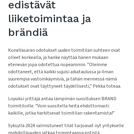
edistävät
liiketoimintaa ja
brändiä
KoneVasaran odotukset uuden toimitilan suhteen ovat
olleet korkealla, ja hanke näyttää hänen mukaan
etenevän jopa odotettua nopeammin. ”Olemme
odottaneet, että kaikki sujuisi aikataulussa ja ilman
suurempia vastoinkäymisiä, ja tähän mennessä nämä
odotukset ovat täyttyneet täydellisesti,” Pekka toteaa.
Lopuksi yrittäjä antaa lämpimän suosituksen BRAND
toimitiloille. ”Voin suositella heitä ehdottomasti
kaikille, jotka harkitsevat toimitilan rakentamista!”
Syksyllä 2024 valmistuneet tilat tarjoavat nyt yritykselle
mahdollisuuden jatkaa toimintaansa entistä