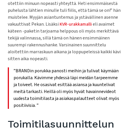
otettiin minuun nopeasti yhteyttä. Heti ensimmäisestä
puhelusta lähtien minulle tuli fiilis, että tämä se on!” hän
muistelee. Myyjän asiantuntemus ja ystävällinen asenne
vakuuttivat Pekan. Lisäksi
KVR-urakkamalli
eli avaimet
käteen -paketin tarjoama helppous oli myös merkittävä
tekijä valinnassa, sillä tämä on hänen ensimmäinen
suurempi rakennushanke. Varsinainen suunnittelu
aloitettiin marraskuun aikana ja loppupeleissä kaikki kävi
sitten aika nopeasti.
”BRANDin porukka panosti meihin ja tulivat käymään
porukalla. Kävimme yhdessä läpi meidän tarpeemme
ja toiveet. He osasivat esittää asiansa ja kuuntelivat
meitä tarkasti. Heillä oli myös hyvät havainnevideot
uudesta toimitilasta ja asiakaspalautteet olivat myös
positiivisia. ”
Toimitilasuunnittelun