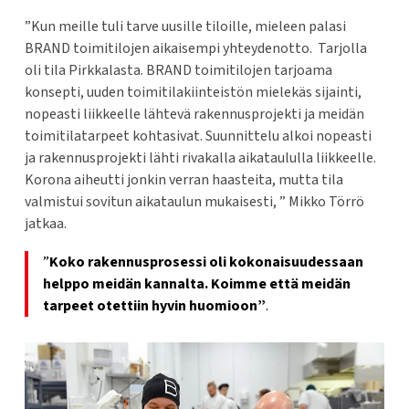
”Kun meille tuli tarve uusille tiloille, mieleen palasi
BRAND toimitilojen aikaisempi yhteydenotto. Tarjolla
oli tila Pirkkalasta. BRAND toimitilojen tarjoama
konsepti, uuden toimitilakiinteistön mielekäs sijainti,
nopeasti liikkeelle lähtevä rakennusprojekti ja meidän
toimitilatarpeet kohtasivat. Suunnittelu alkoi nopeasti
ja rakennusprojekti lähti rivakalla aikataululla liikkeelle.
Korona aiheutti jonkin verran haasteita, mutta tila
valmistui sovitun aikataulun mukaisesti, ” Mikko Törrö
jatkaa.
”
Koko rakennusprosessi oli kokonaisuudessaan
helppo meidän kannalta. Koimme että meidän
tarpeet otettiin hyvin huomioon”
.