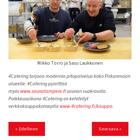
Mikko Törrö ja Sasu Laukkonen
4Catering tarjoaa modernia pitopalvelua koko Pirkanmaan
alueelle. 4Catering pyörittää
myös
www.saunatampere.fi
saunan vuokrausta.
Poikkeusaikana 4Catering on kehitellyt
verkkokauppakonseptia
www.4catering.fi/kauppa
.
« Edellinen
Seuraava »