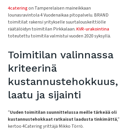
4catering
on Tamperelaisen maineikkaan
lounasravintola 4 Vuodenaikaa pitopalvelu. BRAND
toimitilat rakensi yritykselle suurtalouskeittiölle
räätälöidyn toimitilan Pirkkalaan.
KVR-urakointina
toteutettu toimitila valmistui vuoden 2020 syksyllä.
Toimitilan valinnassa
kriteerinä
kustannustehokkuus,
laatu ja sijainti
”
Uuden toimitilan suunnittelussa meille tärkeää oli
kustannustehokkaat ratkaisut laadusta tinkimättä
,”
kertoo 4Catering yrittäjä Mikko Törrö.