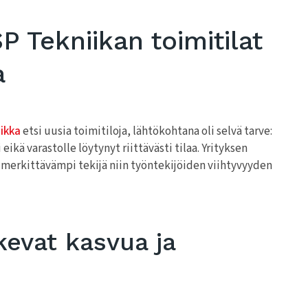
P Tekniikan toimitilat
a
ikka
etsi uusia toimitiloja, lähtökohtana oli selvä tarve:
eikä varastolle löytynyt riittävästi tilaa. Yrityksen
ä merkittävämpi tekijä niin työntekijöiden viihtyvyyden
kevat kasvua ja