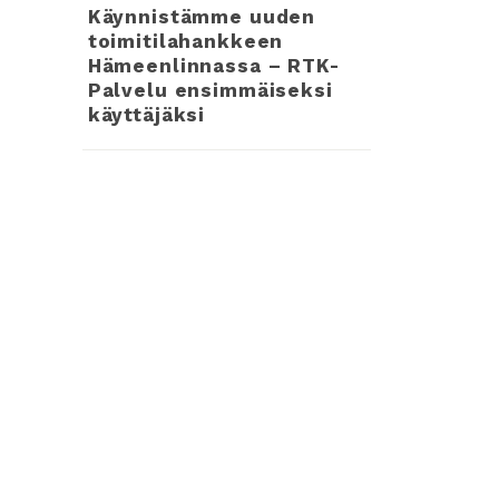
Käynnistämme uuden
toimitilahankkeen
Hämeenlinnassa – RTK-
Palvelu ensimmäiseksi
käyttäjäksi