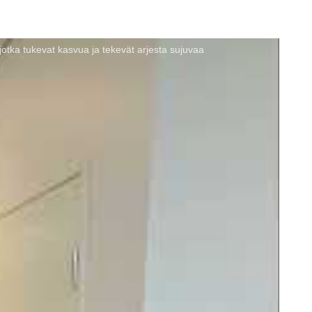
otka tukevat kasvua ja tekevät arjesta sujuvaa