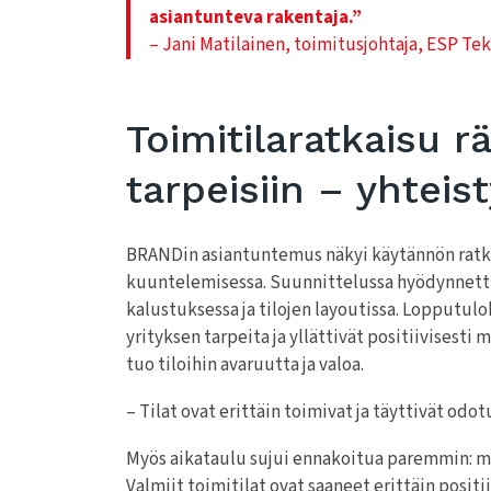
asiantunteva rakentaja.”
– Jani Matilainen, toimitusjohtaja, ESP Te
Toimitilaratkaisu rä
tarpeisiin – yhteis
BRANDin asiantuntemus näkyi käytännön ratk
kuuntelemisessa. Suunnittelussa hyödynnett
kalustuksessa ja tilojen layoutissa. Lopputulok
yrityksen tarpeita ja yllättivät positiivisest
tuo tiloihin avaruutta ja valoa.
– Tilat ovat erittäin toimivat ja täyttivät od
Myös aikataulu sujui ennakoitua paremmin: mu
Valmiit toimitilat ovat saaneet erittäin positi