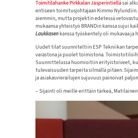
Toimitilahanke Pirkkalan Jasperintiellä
sai alk
entiseen toimitusjohtajaan Kimmo Nylundiin. P
aiemmin, mutta projektin edetessä vetovastu
mukaansa yhteistyö BRANDin kanssa sujui kaiki
Laukkasen
kanssa työskentely oli mukavaa ja 
Uudet tilat suunniteltiin ESP Tekniikan tarpeis
varastona ja puolet toimistona. Toimistotiloih
Suunnittelussa huomioitiin erityistoiveet, ku
tulevaisuuden tarpeita silmällä pitäen. Sijain
ja asiakasvierailujen sujuvuus painoivat paljo
– Sijainti oli meille erittäin tärkeä, Matilaine