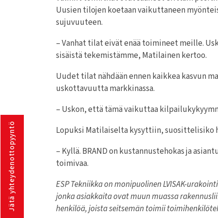
Uusien tilojen koetaan vaikuttaneen myönteise
sujuvuuteen.
– Vanhat tilat eivät enää toimineet meille. Us
sisäistä tekemistämme, Matilainen kertoo.
Uudet tilat nähdään ennen kaikkea kasvun mahd
uskottavuutta markkinassa.
– Uskon, että tämä vaikuttaa kilpailukykyymme
Jätä yhteydenottopyyntö
Lopuksi Matilaiselta kysyttiin, suosittelisiko 
– Kyllä. BRAND on kustannustehokas ja asiantu
toimivaa.
ESP Tekniikka on monipuolinen LVISAK-urakointii
jonka asiakkaita ovat muun muassa rakennusliikkee
henkilöä, joista seitsemän toimii toimihenkilöte