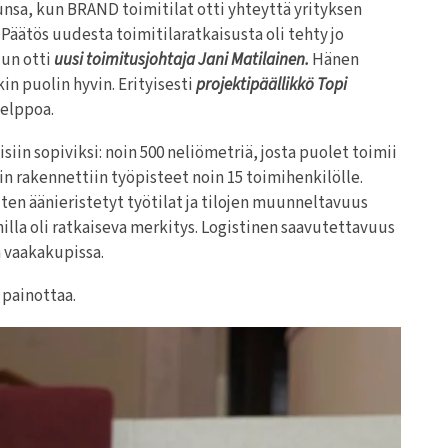
unsa, kun BRAND toimitilat otti yhteyttä yrityksen
äätös uudesta toimitilaratkaisusta oli tehty jo
un otti
uusi toimitusjohtaja Jani Matilainen.
Hänen
n puolin hyvin. Erityisesti
projektipäällikkö Topi
helppoa.
iin sopiviksi: noin 500 neliömetriä, josta puolet toimii
in rakennettiin työpisteet noin 15 toimihenkilölle.
ten äänieristetyt työtilat ja tilojen muunneltavuus
nilla oli ratkaiseva merkitys. Logistinen saavutettavuus
n vaakakupissa.
n painottaa.