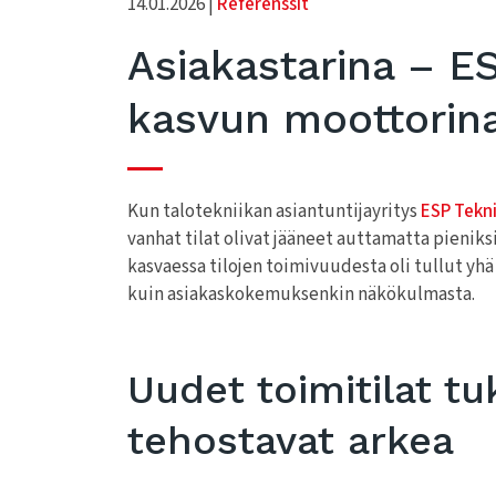
14.01.2026 |
Referenssit
Asiakastarina – ES
kasvun moottorin
Kun talotekniikan asiantuntijayritys
ESP Tekni
vanhat tilat olivat jääneet auttamatta pieniksi 
kasvaessa tilojen toimivuudesta oli tullut yh
kuin asiakaskokemuksenkin näkökulmasta.
Uudet toimitilat tu
tehostavat arkea