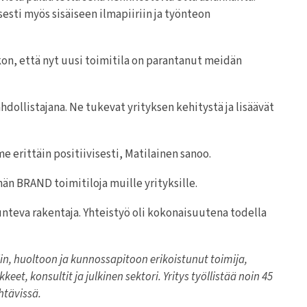
sti myös sisäiseen ilmapiiriin ja työnteon
kon, että nyt uusi toimitila on parantanut meidän
ollistajana. Ne tukevat yrityksen kehitystä ja lisäävät
 erittäin positiivisesti, Matilainen sanoo.
hän BRAND toimitiloja muille yrityksille.
nteva rakentaja. Yhteistyö oli kokonaisuutena todella
n, huoltoon ja kunnossapitoon erikoistunut toimija,
t, konsultit ja julkinen sektori. Yritys työllistää noin 45
htävissä.