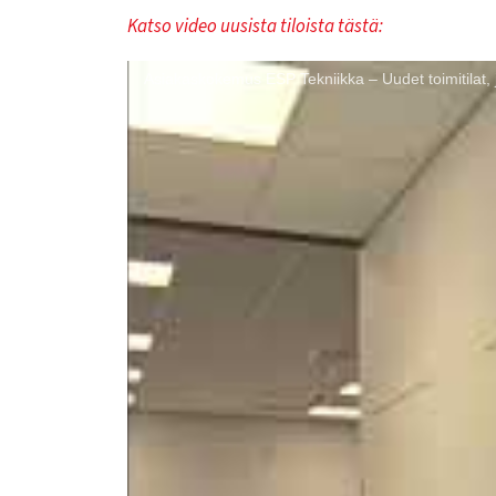
Katso video uusista tiloista tästä:
Asiakaskokemus ESP Tekniikka – Uudet toimitilat, j