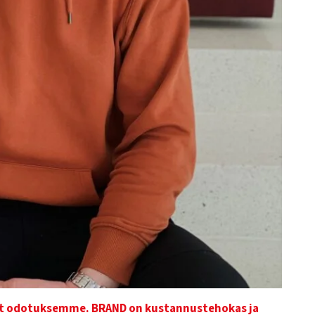
vät odotuksemme.
BRAND on kustannustehokas ja