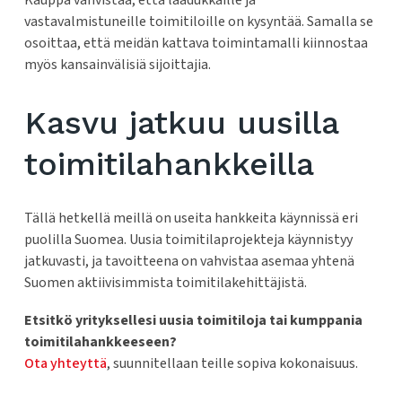
Kauppa vahvistaa, että laadukkaille ja
vastavalmistuneille toimitiloille on kysyntää. Samalla se
osoittaa, että meidän kattava toimintamalli kiinnostaa
myös kansainvälisiä sijoittajia.
Kasvu jatkuu uusilla
toimitilahankkeilla
Tällä hetkellä meillä on useita hankkeita käynnissä eri
puolilla Suomea. Uusia toimitilaprojekteja käynnistyy
jatkuvasti, ja tavoitteena on vahvistaa asemaa yhtenä
Suomen aktiivisimmista toimitilakehittäjistä.
Etsitkö yrityksellesi uusia toimitiloja tai kumppania
toimitilahankkeeseen?
Ota yhteyttä
, suunnitellaan teille sopiva kokonaisuus.